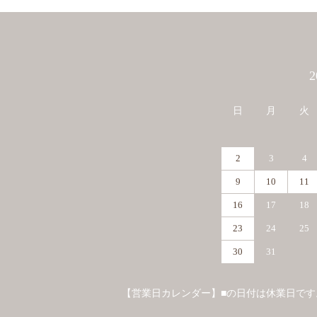
カレンダー
日
月
火
2
3
4
9
10
11
16
17
18
23
24
25
30
31
【営業日カレンダー】■の日付は休業日です