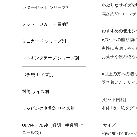
小ぶりなサイズで
レターセット シリーズ別
高さ約30cm・
メッセージカード 目的別
おすすめの使用シ
●男性への贈り物
ミニカード シリーズ別
男性にも贈りやす
お菓子や飲み物な
マスキングテープ シリーズ別
●目上の方への贈
ポチ袋 サイズ別
落ち着いたデザイ
封筒 サイズ別
[セット内容]
本体1枚・紙タグ
ラッピング巾着袋 サイズ別
OPP袋・PE袋（透明・半透明 ビ
[サイズ]
ニール袋）
約W190×D100×H3