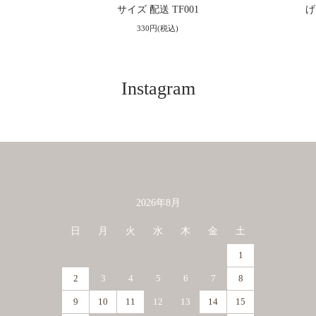
サイズ 配送 TF001
げ
330円(税込)
Instagram
2026年8月
カレンダー
日
月
火
水
木
金
土
1
2
3
4
5
6
7
8
9
10
11
12
13
14
15