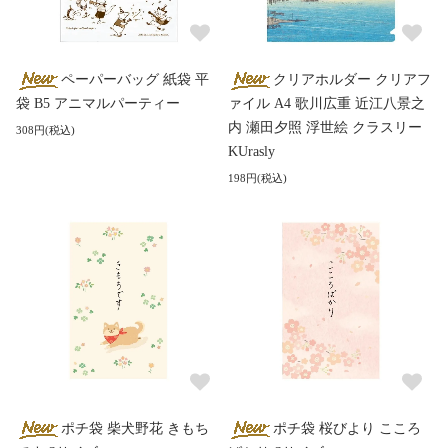
ペーパーバッグ 紙袋 平
クリアホルダー クリアフ
袋 B5 アニマルパーティー
ァイル A4 歌川広重 近江八景之
内 瀬田夕照 浮世絵 クラスリー
308円(税込)
KUrasly
198円(税込)
ポチ袋 柴犬野花 きもち
ポチ袋 桜びより こころ