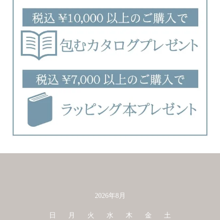
2026年8月
カレンダー
日
月
火
水
木
金
土