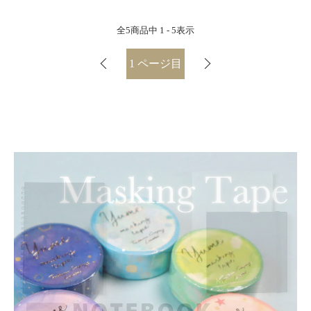
全
5
商品中
1 - 5
表示
1
ページ目