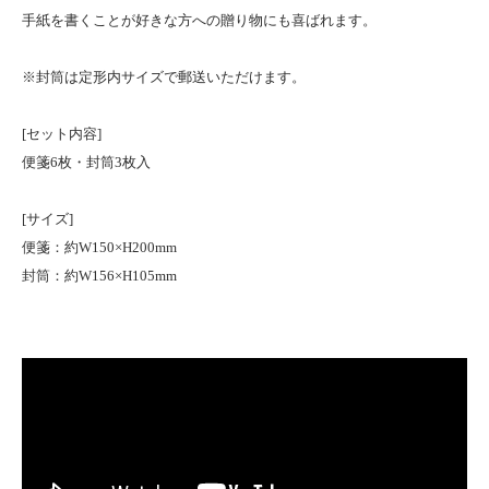
手紙を書くことが好きな方への贈り物にも喜ばれます。
※封筒は定形内サイズで郵送いただけます。
[セット内容]
便箋6枚・封筒3枚入
[サイズ]
便箋：約W150×H200mm
封筒：約W156×H105mm