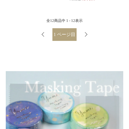
全
12
商品中
1 - 12
表示
1
ページ目