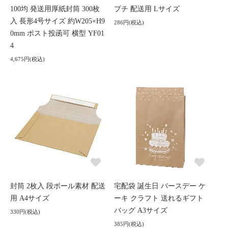
100均 発送用厚紙封筒 300枚
プチ 配送用 Lサイズ
入 長形4号サイズ 約W205×H9
286円(税込)
0mm ポスト投函可 横型 YF01
4
4,675円(税込)
封筒 2枚入 段ボール素材 配送
宅配袋 誕生日 バースデー ケ
用 A4サイズ
ーキ クラフト 送れるギフト
バッグ A3サイズ
330円(税込)
385円(税込)