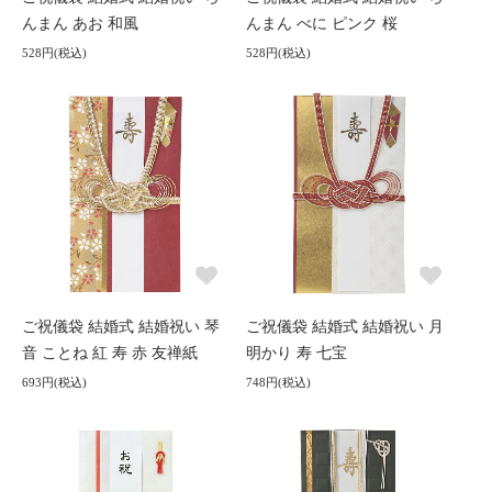
んまん あお 和風
んまん べに ピンク 桜
528円(税込)
528円(税込)
ご祝儀袋 結婚式 結婚祝い 琴
ご祝儀袋 結婚式 結婚祝い 月
音 ことね 紅 寿 赤 友禅紙
明かり 寿 七宝
693円(税込)
748円(税込)