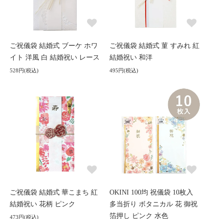
ご祝儀袋 結婚式 ブーケ ホワ
ご祝儀袋 結婚式 菫 すみれ 紅
イト 洋風 白 結婚祝い レース
結婚祝い 和洋
528円(税込)
495円(税込)
ご祝儀袋 結婚式 華こまち 紅
OKINI 100均 祝儀袋 10枚入
結婚祝い 花柄 ピンク
多当折り ボタニカル 花 御祝
箔押し ピンク 水色
473円(税込)