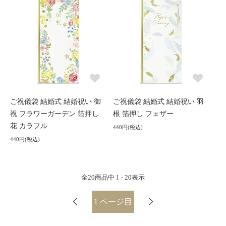
ご祝儀袋 結婚式 結婚祝い 御
ご祝儀袋 結婚式 結婚祝い 羽
祝 フラワーガーデン 箔押し
根 箔押し フェザー
花 カラフル
440円(税込)
440円(税込)
全
20
商品中
1 - 20
表示
1
ページ目