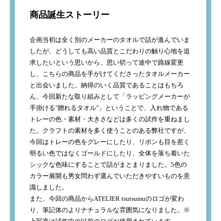
商品誕生ストーリー
企画当初は全く別のメーカーのタオルで話が進んでいま
したが、どうしても高い品質とこだわりの触り心地を追
求したいという思いから、思い切って途中で路線変更
し、こちらの商品を手がけてくださったタオルメーカー
と出会いました。納得のいく品質であることはもちろ
ん、今回新たな取り組みとして「ラッピングメーカーが
手掛ける"贈れるタオル"」ということで、入れ物である
トレーの色・素材・大きさなどは多くの試作を重ねまし
た。クラフトの素材を多く使うことのある弊社ですが、
今回はトレーの色をグレーにしたり、リボンも目を惹く
明るい色ではなくゴールドにしたり、全体を落ち着いた
シックな色味にすることで話がまとまりました。5色の
カラー展開も男女問わず選んでいただきやすいものを意
識しました。
また、今回の商品からATELIER tsutsumuのロゴが変わ
り、筆記体のよりナチュラルな雰囲気になりました。※