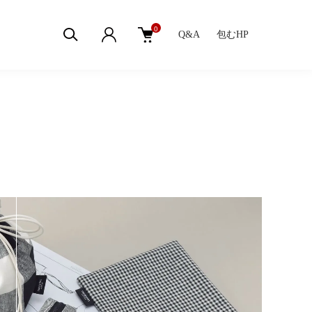
0
Q&A
包むHP