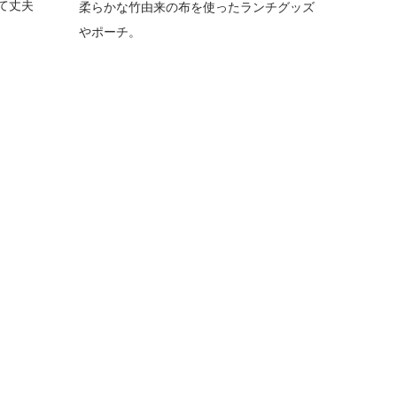
て丈夫
柔らかな竹由来の布を使ったランチグッズ
やポーチ。