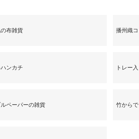
地の布雑貨
播州織コ
いハンカチ
トレー入
ブルペーパーの雑貨
竹からで