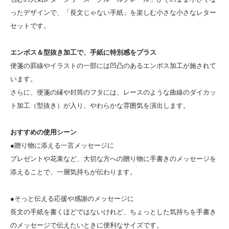
ったデザインで、「長文じゃない手紙」を楽しむ小さな小さなレター
セットです。
エンボス＆型抜き加工で、手紙に特別感をプラス
便箋の罫線やイラストの一部には凹凸のあるエンボス加工が施されて
います。
さらに、便箋の縁や封筒のフタには、レースのような曲線のダイカッ
ト加工（型抜き）が入り、やわらかな雰囲気を演出します。
おすすめの使用シーン
●贈り物に添える一言メッセージに
プレゼントや花束など、大切な方への贈り物に手書きのメッセージを
添えることで、一層気持ちが伝わります。
●そっと伝える応援や感謝のメッセージに
長文の手紙を書くほどではないけれど、ちょっとした気持ちを手書き
のメッセージで伝えたいときに便利なサイズです。