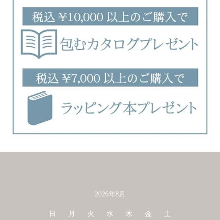
2026年8月
カレンダー
日
月
火
水
木
金
土