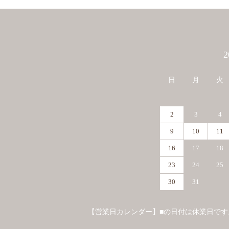
カレンダー
日
月
火
2
3
4
9
10
11
16
17
18
23
24
25
30
31
【営業日カレンダー】■の日付は休業日です