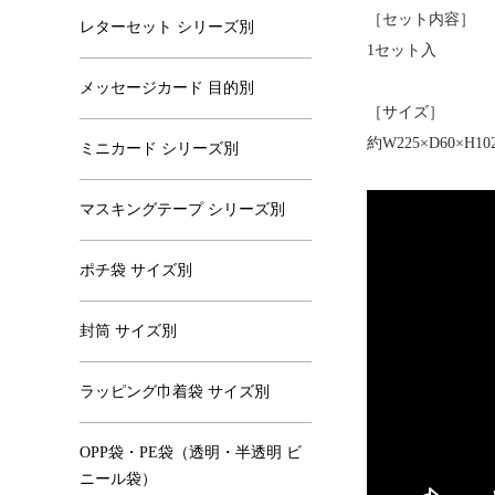
［セット内容］
レターセット シリーズ別
1セット入
メッセージカード 目的別
［サイズ］
約W225×D60×H
ミニカード シリーズ別
マスキングテープ シリーズ別
ポチ袋 サイズ別
封筒 サイズ別
ラッピング巾着袋 サイズ別
OPP袋・PE袋（透明・半透明 ビ
ニール袋）