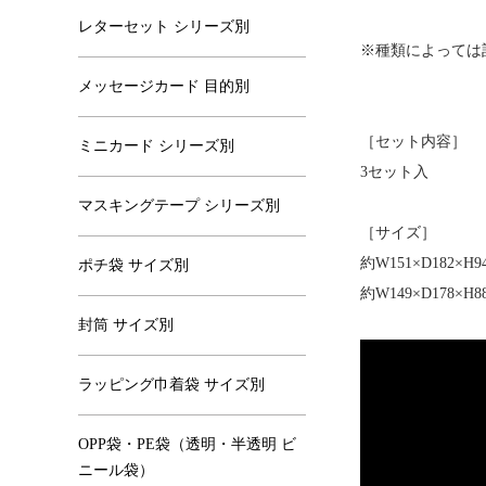
レターセット シリーズ別
※種類によっては
メッセージカード 目的別
［セット内容］
ミニカード シリーズ別
3セット入
マスキングテープ シリーズ別
［サイズ］
約W151×D182×
ポチ袋 サイズ別
約W149×D178×
封筒 サイズ別
ラッピング巾着袋 サイズ別
OPP袋・PE袋（透明・半透明 ビ
ニール袋）