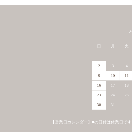
カレンダー
日
月
火
2
3
4
9
10
11
16
17
18
23
24
25
30
31
【営業日カレンダー】■の日付は休業日です