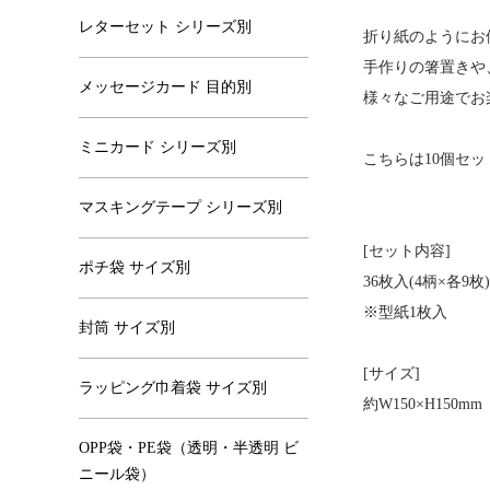
レターセット シリーズ別
折り紙のようにお
手作りの箸置きや
メッセージカード 目的別
様々なご用途でお
ミニカード シリーズ別
こちらは10個セ
マスキングテープ シリーズ別
[セット内容]
ポチ袋 サイズ別
36枚入(4柄×各9枚
※型紙1枚入
封筒 サイズ別
[サイズ]
ラッピング巾着袋 サイズ別
約W150×H150mm
OPP袋・PE袋（透明・半透明 ビ
ニール袋）