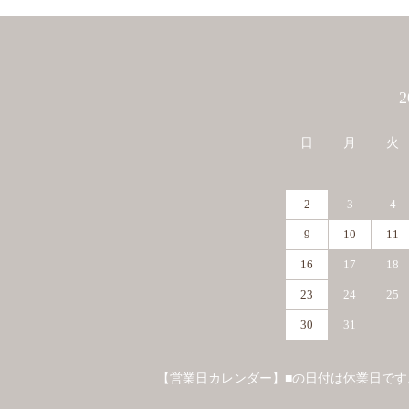
カレンダー
日
月
火
2
3
4
9
10
11
16
17
18
23
24
25
30
31
【営業日カレンダー】■の日付は休業日です