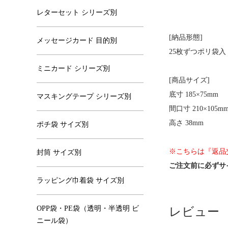
レターセット シリーズ別
[納品形態]
メッセージカード 目的別
25枚ずつポリ袋入 /
ミニカード シリーズ別
[商品サイズ]
底寸 185×75mm
マスキングテープ シリーズ別
間口寸 210×105m
高さ 38mm
ポチ袋 サイズ別
※こちらは『返品
封筒 サイズ別
ご注文前に必ずサ
ラッピング巾着袋 サイズ別
OPP袋・PE袋（透明・半透明 ビ
レビュー
ニール袋）