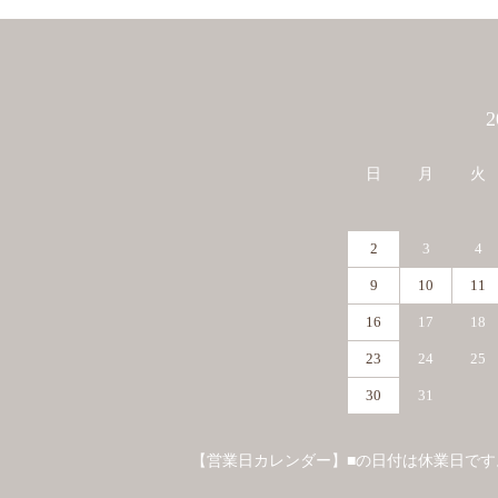
カレンダー
日
月
火
2
3
4
9
10
11
16
17
18
23
24
25
30
31
【営業日カレンダー】■の日付は休業日です