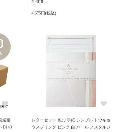
YF018
4,675円(税込)
 発送梱
レターセット 包む 手紙 シンプル トウキョ
×D140
ウスプリング ピンク 白 パール ノスタルジ