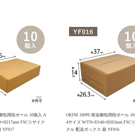
発送梱包用段ボール 10個入 A
OKINI 100均 発送梱包用段ボール 10
0×H217mm FSCリサイク
4サイズ W370×D140×H263mm FS
YF017
クル 配送ボックス 箱 YF016