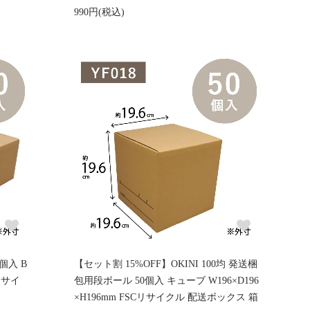
990円(税込)
個入 B
【セット割 15%OFF】OKINI 100均 発送梱
Cリサイ
包用段ボール 50個入 キューブ W196×D196
×H196mm FSCリサイクル 配送ボックス 箱