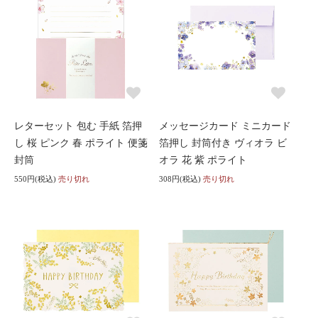
レターセット 包む 手紙 箔押
メッセージカード ミニカード
し 桜 ピンク 春 ポライト 便箋
箔押し 封筒付き ヴィオラ ビ
封筒
オラ 花 紫 ポライト
550円(税込)
売り切れ
308円(税込)
売り切れ