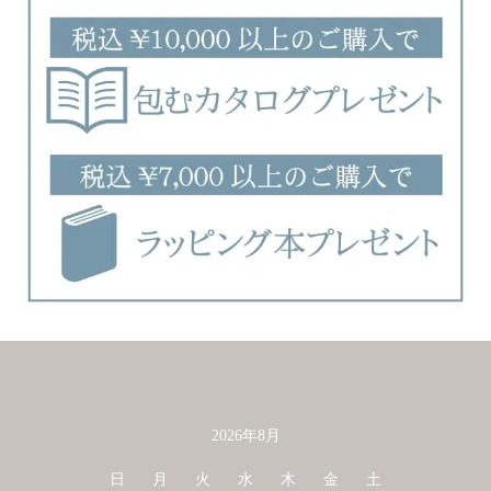
2026年8月
カレンダー
日
月
火
水
木
金
土